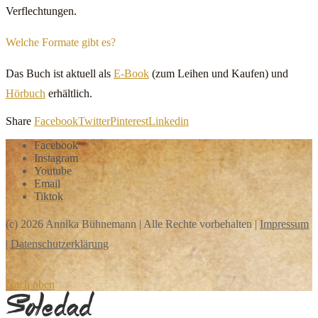
Verflechtungen.
Welche Formate gibt es?
Das Buch ist aktuell als
E-Book
(zum Leihen und Kaufen) und
Hörbuch
erhältlich.
Share
Facebook
Twitter
Pinterest
Linkedin
Facebook
Instagram
Youtube
Email
Tiktok
(c) 2026 Annika Bühnemann | Alle Rechte vorbehalten |
Impressum
|
Datenschutzerklärung
Nach oben