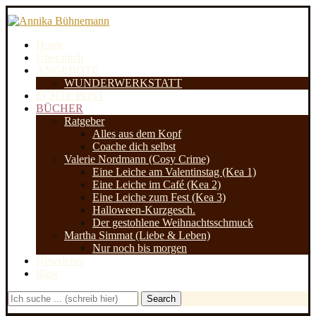
Home
Über mich
ANGEBOTE
WUNDERWERKSTATT
ECHTE POST
BÜCHER
Ratgeber
Alles aus dem Kopf
Coache dich selbst
Valerie Nordmann (Cosy Crime)
Eine Leiche am Valentinstag (Kea 1)
Eine Leiche im Café (Kea 2)
Eine Leiche zum Fest (Kea 3)
Halloween-Kurzgesch.
Der gestohlene Weihnachtsschmuck
Martha Simmat (Liebe & Leben)
Nur noch bis morgen
Newsletter
Blog
Search