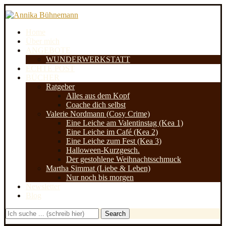
Home
Über mich
ANGEBOTE
WUNDERWERKSTATT
ECHTE POST
BÜCHER
Ratgeber
Alles aus dem Kopf
Coache dich selbst
Valerie Nordmann (Cosy Crime)
Eine Leiche am Valentinstag (Kea 1)
Eine Leiche im Café (Kea 2)
Eine Leiche zum Fest (Kea 3)
Halloween-Kurzgesch.
Der gestohlene Weihnachtsschmuck
Martha Simmat (Liebe & Leben)
Nur noch bis morgen
Newsletter
Blog
Search