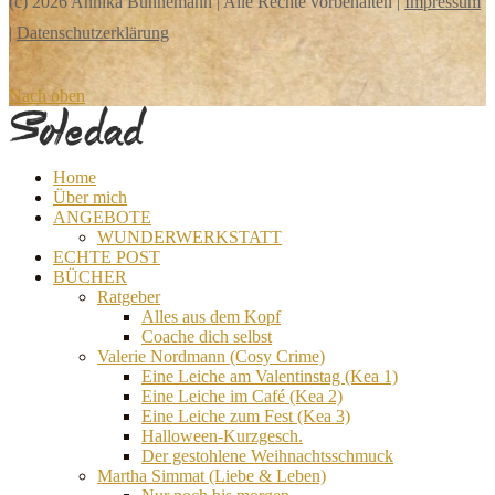
(c) 2026 Annika Bühnemann | Alle Rechte vorbehalten |
Impressum
|
Datenschutzerklärung
Nach oben
Home
Über mich
ANGEBOTE
WUNDERWERKSTATT
ECHTE POST
BÜCHER
Ratgeber
Alles aus dem Kopf
Coache dich selbst
Valerie Nordmann (Cosy Crime)
Eine Leiche am Valentinstag (Kea 1)
Eine Leiche im Café (Kea 2)
Eine Leiche zum Fest (Kea 3)
Halloween-Kurzgesch.
Der gestohlene Weihnachtsschmuck
Martha Simmat (Liebe & Leben)