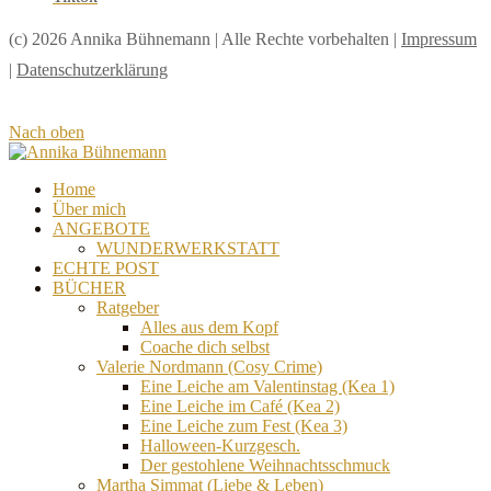
(c) 2026 Annika Bühnemann | Alle Rechte vorbehalten |
Impressum
|
Datenschutzerklärung
Nach oben
Home
Über mich
ANGEBOTE
WUNDERWERKSTATT
ECHTE POST
BÜCHER
Ratgeber
Alles aus dem Kopf
Coache dich selbst
Valerie Nordmann (Cosy Crime)
Eine Leiche am Valentinstag (Kea 1)
Eine Leiche im Café (Kea 2)
Eine Leiche zum Fest (Kea 3)
Halloween-Kurzgesch.
Der gestohlene Weihnachtsschmuck
Martha Simmat (Liebe & Leben)