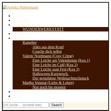
Home
Über mich
ANGEBOTE
WUNDERWERKSTATT
ECHTE POST
BÜCHER
Ratgeber
Alles aus dem Kopf
Coache dich selbst
Valerie Nordmann (Cosy Crime)
Eine Leiche am Valentinstag (Kea 1)
Eine Leiche im Café (Kea 2)
Eine Leiche zum Fest (Kea 3)
Halloween-Kurzgesch.
Der gestohlene Weihnachtsschmuck
Martha Simmat (Liebe & Leben)
Nur noch bis morgen
Newsletter
Blog
Search