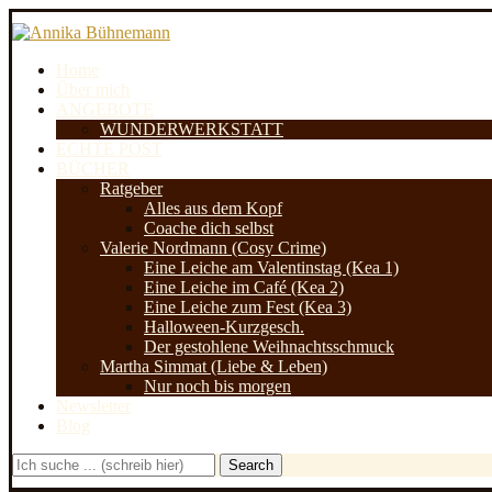
Home
Über mich
ANGEBOTE
WUNDERWERKSTATT
ECHTE POST
BÜCHER
Ratgeber
Alles aus dem Kopf
Coache dich selbst
Valerie Nordmann (Cosy Crime)
Eine Leiche am Valentinstag (Kea 1)
Eine Leiche im Café (Kea 2)
Eine Leiche zum Fest (Kea 3)
Halloween-Kurzgesch.
Der gestohlene Weihnachtsschmuck
Martha Simmat (Liebe & Leben)
Nur noch bis morgen
Newsletter
Blog
Search