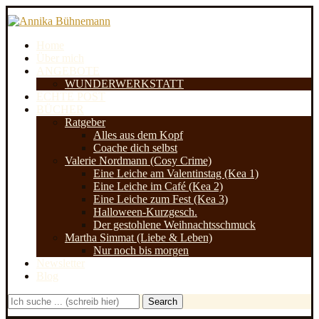
Home
Über mich
ANGEBOTE
WUNDERWERKSTATT
ECHTE POST
BÜCHER
Ratgeber
Alles aus dem Kopf
Coache dich selbst
Valerie Nordmann (Cosy Crime)
Eine Leiche am Valentinstag (Kea 1)
Eine Leiche im Café (Kea 2)
Eine Leiche zum Fest (Kea 3)
Halloween-Kurzgesch.
Der gestohlene Weihnachtsschmuck
Martha Simmat (Liebe & Leben)
Nur noch bis morgen
Newsletter
Blog
Search