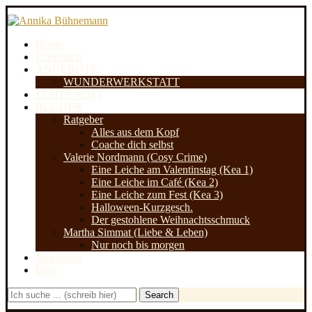
Home
Über mich
ANGEBOTE
WUNDERWERKSTATT
ECHTE POST
BÜCHER
Ratgeber
Alles aus dem Kopf
Coache dich selbst
Valerie Nordmann (Cosy Crime)
Eine Leiche am Valentinstag (Kea 1)
Eine Leiche im Café (Kea 2)
Eine Leiche zum Fest (Kea 3)
Halloween-Kurzgesch.
Der gestohlene Weihnachtsschmuck
Martha Simmat (Liebe & Leben)
Nur noch bis morgen
Newsletter
Blog
Search