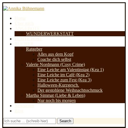
Home
Über mich
ANGEBOTE
WUNDERWERKSTATT
ECHTE POST
BÜCHER
Ratgeber
Alles aus dem Kopf
Coache dich selbst
Valerie Nordmann (Cosy Crime)
Eine Leiche am Valentinstag (Kea 1)
Eine Leiche im Café (Kea 2)
Eine Leiche zum Fest (Kea 3)
Halloween-Kurzgesch.
Der gestohlene Weihnachtsschmuck
Martha Simmat (Liebe & Leben)
Nur noch bis morgen
Newsletter
Blog
Search