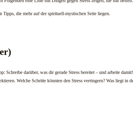
 im Folgenden eine Liste mit Dingen gegen Stress zeigen, die mir helfen.
n Tipps, die mehr auf der spirituell-mystischen Seite liegen.
er)
pp: Schreibe darüber, was dir gerade Stress bereitet – und arbeite dami
reflektieren. Welche Schritte könnten den Stress verringern? Was liegt i