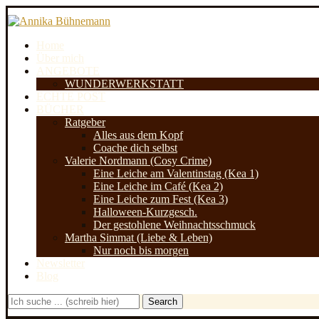
Home
Über mich
ANGEBOTE
WUNDERWERKSTATT
ECHTE POST
BÜCHER
Ratgeber
Alles aus dem Kopf
Coache dich selbst
Valerie Nordmann (Cosy Crime)
Eine Leiche am Valentinstag (Kea 1)
Eine Leiche im Café (Kea 2)
Eine Leiche zum Fest (Kea 3)
Halloween-Kurzgesch.
Der gestohlene Weihnachtsschmuck
Martha Simmat (Liebe & Leben)
Nur noch bis morgen
Newsletter
Blog
Search